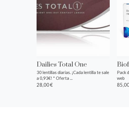
Dailies Total One
Biof
30 lentillas diarias. ¡Cada lentilla te sale
Pack d
a 0,93€! * Oferta ...
web
28,00 €
85,00