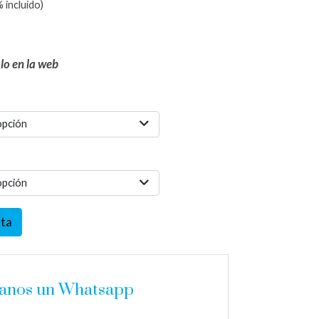
 incluido)
olo en la web
opción
opción
sta
íanos un Whatsapp