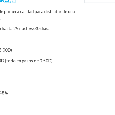
las
AQUÍ
e primera calidad para disfrutar de una
.
uo hasta 29 noches/30 días.
-6.00D)
0D (todo en pasos de 0.50D)
 48%