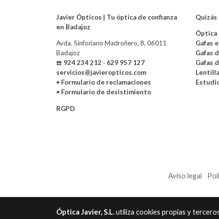
Javier Ópticos | Tu óptica de confianza
Quizás 
en Badajoz
Óptica 
Avda. Sinforiano Madroñero, 8, 06011
Gafas e
Badajoz
Gafas d
☎️
924 234 212
·
629 957 127
Gafas d
servicios@javieropticos.com
Lentill
•
Formulario de reclamaciones
Estudio
•
Formulario de desistimiento
RGPD
Aviso legal
Pol
Óptica Javier, S.L.
utiliza cookies propias y tercer