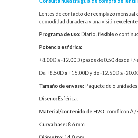
Consulta nuestra guía de compra de lentil
Lentes de contacto de reemplazo mensual d
comodidad duradera y una visión excelente
Programa de uso:
Diario, flexible o contin
Potencia esférica:
+8.00D a -12.00D (pasos de 0.50 desde +/
De +8.50D a +15.00D y de -12.50D a -20.0
Tamaño de envase:
Paquete de 6 unidades
Diseño:
Esférica.
Material/contenido de H2O:
comfilcon A /
Curva base:
8.6 mm
Diámetro:
14.0 mm